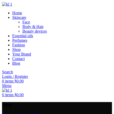
Home
Skincare
Face
Body & Hair
Beauty devices
Essential oils
Perfumes
Fashion
Shop
Your Brand
Contact
Blog
Search
Login / Register
0
items
$
0.00
Menu
0
items
$
0.00
Blog