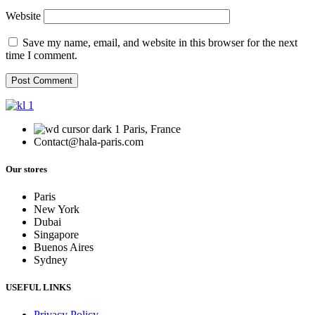
Website
Save my name, email, and website in this browser for the next
time I comment.
Paris, France
Contact@hala-paris.com
Our stores
Paris
New York
Dubai
Singapore
Buenos Aires
Sydney
USEFUL LINKS
Privacy Policy