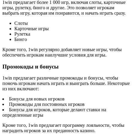
1win предлагает более 1 000 игр, включая слоты, карточные
игры, рулетку, бинго и другие. Это позволяет игрокам
выбрать игру, которая им понравится, и начать играть сразу.
Слоты
Карточные игры
Рулетка
Бинго
Кроме того, 1win регулярно добавляет новые игры, чтобы
обеспечить игрокам наилучшие условия для игры.
Промокоды и бонусы
1win предлагает различные промокоды и бонусы, чтобы
помочь игрокам начать играть и выиграть больше. Некоторые
из них включают:
Бонусы для новых игроков
Промокоды для постоянных игроков
Бонусы для игроков, которые делают ставки на
определенные игры
Кроме того, 1win предлагает программу лояльности, чтобы
наградить игроков за их преданность казино.