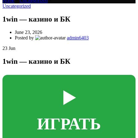
Home
»
Uncategorized
»
Uncategorized
1win — казино и БК
June 23, 2026
Posted by
admin6403
23
Jun
1win — казино и БК
▶️
ИГРАТЬ