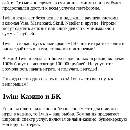
сайте. Это можно сделать в считанные минуты, и вам будет
предоставлен доступ к всем услугам платформы.
1win предлагает безопасные и надежные payment системы,
включая Visa, Mastercard, Skrill, Neteller и другие. Игроки
могут сделать депозит или снять деньги с минимальной
суммы 1 рублей.
1win – это ваш путь к выигрышам! Начните играть сегодня и
наслаждайтесь играми, ставками и лотереями!
Важно! 1win предлагает бонусы для новых игроков, включая
100% бонус на депозит до 100 000 рублей. Не упустите
возможность начать играть и получать выгоды!
Никогда не поздно начать играть! 1win – это ваш путь к
выигрышам!
1win: Казино и БК
Если вы ищете надежное и безопасное место для ставок и
игры в казино, то 1win – ваш выбор. Компания предлагает
широкий спектр услуг, включая онлайн-казино, букмекерскую
контору и лотереи.