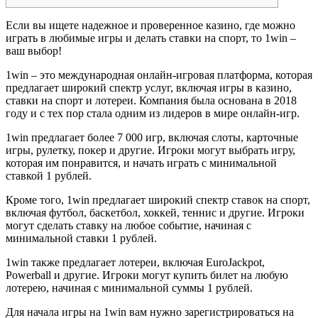
Если вы ищете надежное и проверенное казино, где можно
играть в любимые игры и делать ставки на спорт, то 1win –
ваш выбор!
1win – это международная онлайн-игровая платформа, которая
предлагает широкий спектр услуг, включая игры в казино,
ставки на спорт и лотереи. Компания была основана в 2018
году и с тех пор стала одним из лидеров в мире онлайн-игр.
1win предлагает более 7 000 игр, включая слоты, карточные
игры, рулетку, покер и другие. Игроки могут выбрать игру,
которая им понравится, и начать играть с минимальной
ставкой 1 рублей.
Кроме того, 1win предлагает широкий спектр ставок на спорт,
включая футбол, баскетбол, хоккей, теннис и другие. Игроки
могут сделать ставку на любое событие, начиная с
минимальной ставки 1 рублей.
1win также предлагает лотереи, включая EuroJackpot,
Powerball и другие. Игроки могут купить билет на любую
лотерею, начиная с минимальной суммы 1 рублей.
Для начала игры на 1win вам нужно зарегистрироваться на