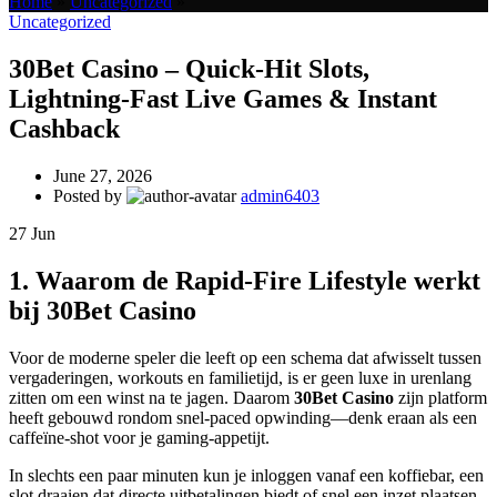
Home
»
Uncategorized
»
Uncategorized
30Bet Casino – Quick‑Hit Slots,
Lightning‑Fast Live Games & Instant
Cashback
June 27, 2026
Posted by
admin6403
27
Jun
1. Waarom de Rapid‑Fire Lifestyle werkt
bij 30Bet Casino
Voor de moderne speler die leeft op een schema dat afwisselt tussen
vergaderingen, workouts en familietijd, is er geen luxe in urenlang
zitten om een winst na te jagen. Daarom
30Bet Casino
zijn platform
heeft gebouwd rondom snel‑paced opwinding—denk eraan als een
caffeïne‑shot voor je gaming‑appetijt.
In slechts een paar minuten kun je inloggen vanaf een koffiebar, een
slot draaien dat directe uitbetalingen biedt of snel een inzet plaatsen