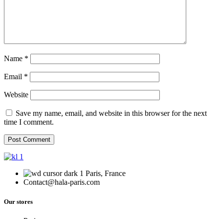
Name
*
Email
*
Website
Save my name, email, and website in this browser for the next
time I comment.
Paris, France
Contact@hala-paris.com
Our stores