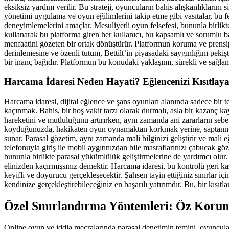
eksiksiz yardım verilir. Bu strateji, oyuncuların bahis alışkanlıklarını
yönetimi uygulama ve oyun eğilimlerini takip etme gibi vasıtalar, bu fe
deneyimlemelerini amaçlar. Mesuliyetli oyun felsefesi, bununla birlikte
kullanarak bu platforma giren her kullanıcı, bu kapsamlı ve sorumlu bahi
menfaatini gözeten bir ortak dönüştürür. Platformun koruma ve prensip
derinlemesine ve özenli tutum, Bettilt’in piyasadaki saygınlığını peki
bir inanç bağıdır. Platformun bu konudaki yaklaşımı, sürekli ve sağlam
Harcama İdaresi Neden Hayati? Eğlencenizi Kısıtlay
Harcama idaresi, dijital eğlence ve şans oyunları alanında sadece bir te
kaçınmak. Bahis, bir hoş vakit tarzı olarak durmalı, asla bir kazanç 
hareketini ve mutluluğunu artırırken, aynı zamanda ani zararların sebep
koyduğunuzda, hakikaten oyun oynamaktan korkmak yerine, saptanmış bi
sunar. Parasal gözetim, aynı zamanda mali bilginizi geliştirir ve mali eğ
telefonuyla giriş ile mobil aygıtınızdan bile masraflarınızı çabucak gö
bununla birlikte parasal yükümlülük geliştirmelerine de yardımcı olur.
elinizden kaçırmışsınız demektir. Harcama idaresi, bu kontrolü geri k
keyifli ve doyurucu gerçekleşecektir. Şahsen tayin ettiğiniz sınırlar 
kendinize gerçekleştirebileceğiniz en başarılı yatırımdır. Bu, bir kısıtl
Özel Sınırlandırma Yöntemleri: Öz Koru
Online oyun ve iddia mecralarında parasal denetimin temini, oyuncuları