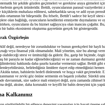
 sistematik bir şekilde gözden geçirmeleri ve gerekirse araya girmeleri içi
lsefenin gerçek ürünleridir. Bettilt, oyuncularının parasal vaziyetlerini
 küçüklerin muhafaza edilmesi, sahtekarlıkla savaş ve adil oyun prensibl
s ortamının bir bileşenidir. Bu felsefe, Bettilt’i sadece bir keyif sitesi
lere olan bağlılığı, oyuncuların kendilerini emniyette duymalarını ve oy
ştirirken, oyuncuların da bu hizmet sağlayıcıya olan inancını çoğaltır. B
 bir bahis ekosistemi oluşturma gayretinin gerçek bir göstergesidir.
arak Özgürleşin
klif değil, neredeyse bir zorunluluktur ve bunun gerekçeleri bir hayli bas
kaynağı veya finansal yük olmamalıdır. Mali yönetim, size bu ahengi ver
 olabileceği stresi ve ümitsizliği da giderir. Bu, garip bir biçimde, öz
r parayla ne kadar eğlenebileceğinizi ve ne zaman durmanız gerektiğin
ilimleriniz hakkında daha şuurlu kararlar vermenizi sağlar. Bettilt gibi si
zlemleyebilirsiniz, belirlediğiniz limitlere riayet edip etmediğinizi hem
 Akılda tutun, bahislerin hedefi dinlenmek ve hoşça vakit geçirmektir. E
azanmanın ve zevki göz önüne sermenin en başarılı yoludur. Sürekli unu
içinde davranmak, size sadece mali emniyet değil, aynı zamanda zihinsel 
ama değil, aksine, daha korunaklı ve keyifli bir bahis deneyimi için yapıla
ma Kalkanınız
n sürdürülebilir bir eğlence deneyimi yaşamaları için hayati öneme sahi