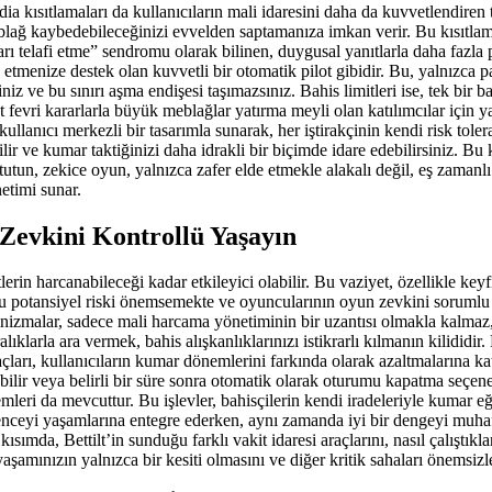
dia kısıtlamaları da kullanıcıların mali idaresini daha da kuvvetlendiren 
blağ kaybedebileceğinizi evvelden saptamanıza imkan verir. Bu kısıtlama
rı telafi etme” sendromu olarak bilinen, duygusal yanıtlarla daha fazla 
 etmenize destek olan kuvvetli bir otomatik pilot gibidir. Bu, yalnızca
iz ve bu sınırı aşma endişesi taşımazsınız. Bahis limitleri ise, tek bir b
fevri kararlarla büyük meblağlar yatırma meyli olan katılımcılar için ya
 kullanıcı merkezli bir tasarımla sunarak, her iştirakçinin kendi risk tole
ebilir ve kumar taktiğinizi daha idrakli bir biçimde idare edebilirsiniz. B
tun, zekice oyun, yalnızca zafer elde etmekle alakalı değil, eş zamanlı 
netimi sunar.
 Zevkini Kontrollü Yaşayın
lerin harcanabileceği kadar etkileyici olabilir. Bu vaziyet, özellikle ke
bu potansiyel riski önemsemekte ve oyuncularının oyun zevkini sorumlu v
nizmalar, sadece mali harcama yönetiminin bir uzantısı olmakla kalmaz, 
ralıklarla ara vermek, bahis alışkanlıklarınızı istikrarlı kılmanın kilidi
çları, kullanıcıların kumar dönemlerini farkında olarak azaltmalarına katk
abilir veya belirli bir süre sonra otomatik olarak oturumu kapatma seçen
mleri da mevcuttur. Bu işlevler, bahisçilerin kendi iradeleriyle kumar
eğlenceyi yaşamlarına entegre ederken, aynı zamanda iyi bir dengeyi muhafa
ımda, Bettilt’in sunduğu farklı vakit idaresi araçlarını, nasıl çalıştıkla
 yaşamınızın yalnızca bir kesiti olmasını ve diğer kritik sahaları önemsizl