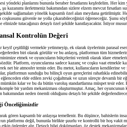
 yöndeki planlarını bununla beraber fırsatlarını keşfedelim. Her kim y
t, şu kazanımı ilerletmeniz bakımından sizlere elzem mevcut fırsatları
irli şekilde sağlamaları yönelik kapsamlı özel alan meydana getirilmişti
n coşkusunu güvenle ne yolla çıkarabileceğinizi öğreneceğiz. Şunu söyle
de elinizde tutacağınızı detaylı özel şekilde kanıtlayacaktır. İstiyor mus
inansal Kontrolün Değeri
r keyif çeşitliliği vermekle yetinmeyip, ek olarak üyelerinin parasal es
 değerlerden biri olarak görülür ve bu anlayış, platformun tüm hizmetler
ni minimize etmek ve oyuncuların bütçelerini verimli olarak idare etmele
ir sözdür. Platform, oyuncularına sadece kazanç ve coşku vaat etmekle 
rerek net bir atmosfer temin eder. Bu metot, kullanıcıların kendilerine v
ıcılar, platformun sunduğu bu bilinçli oyun gereçlerini rahatlıkla edinebi
 eğlenceden elde edilen zevki çoğaltmak ve uzun süreçte devamlı bir eğle
mkün kılar ve bu da bütün varoluş standartlarına müspet tesir eder. Betti
ek komple bir yardım mekanizması oluşturmuştur. Amaç, her oyuncunun ke
etim bakımından neden önemli olduğunu detaylı bir şekilde değerlendirece
i Önceliğimizdir
olarak gören kapsamlı bir anlayışa temellenir. Bu düşünce, bahislerin insa
r oyun platformu değil, bununla birlikte şuurlu ve kontrollü bir hoş vak
n etkin önlemler alır. Detaylı bilgi dokümanları, öz destek mekanizmalar