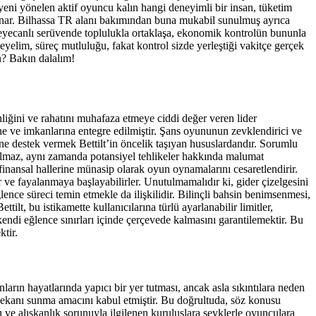
eni yönelen aktif oyuncu kalın hangi deneyimli bir insan, tüketim
 sunar. Bilhassa TR alanı bakımından buna mukabil sunulmuş ayrıca
r. Heyecanlı serüvende toplulukla ortaklaşa, ekonomik kontrolün bununla
yelim, süreç mutluluğu, fakat kontrol sizde yerleştiği vakitçe gerçek
un? Bakın dalalım!
enliğini ve rahatını muhafaza etmeye ciddi değer veren lider
ine ve imkanlarına entegre edilmiştir. Şans oyununun zevklendirici ve
rine destek vermek Bettilt’in öncelik taşıyan hususlardandır. Sorumlu
kalmaz, aynı zamanda potansiyel tehlikeler hakkında malumat
e finansal hallerine münasip olarak oyun oynamalarını cesaretlendirir.
lir ve fayalanmaya başlayabilirler. Unutulmamalıdır ki, gider çizelgesini
nce süreci temin etmekle da ilişkilidir. Bilinçli bahsin benimsenmesi,
lt, bu istikamette kullanıcılarına türlü ayarlanabilir limitler,
ndi eğlence sınırları içinde çerçevede kalmasını garantilemektir. Bu
ktir.
nların hayatlarında yapıcı bir yer tutması, ancak asla sıkıntılara neden
it mekanı sunma amacını kabul etmiştir. Bu doğrultuda, söz konusu
ı ve alışkanlık sorunuyla ilgilenen kuruluşlara sevklerle oyunculara