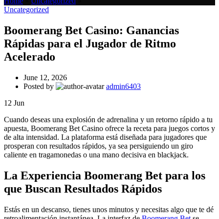
Home
»
Uncategorized
»
Uncategorized
Boomerang Bet Casino: Ganancias
Rápidas para el Jugador de Ritmo
Acelerado
June 12, 2026
Posted by
admin6403
12
Jun
Cuando deseas una explosión de adrenalina y un retorno rápido a tu
apuesta, Boomerang Bet Casino ofrece la receta para juegos cortos y
de alta intensidad. La plataforma está diseñada para jugadores que
prosperan con resultados rápidos, ya sea persiguiendo un giro
caliente en tragamonedas o una mano decisiva en blackjack.
La Experiencia Boomerang Bet para los
que Buscan Resultados Rápidos
Estás en un descanso, tienes unos minutos y necesitas algo que te dé
retroalimentación instantánea. La interfaz de
Boomerang Bet
se