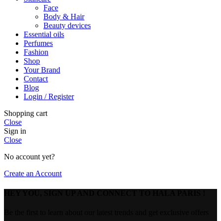
Face
Body & Hair
Beauty devices
Essential oils
Perfumes
Fashion
Shop
Your Brand
Contact
Blog
Login / Register
Shopping cart
Close
Sign in
Close
No account yet?
Create an Account
HEY YOU, SIGN UP AND CONNECT TO HALA PARIS !
Be the first to learn about our latest trends and get exclusive offers