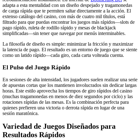
adapta a esta mentalidad con un diseño despejado y tragamonedas
de carga rápida que te permiten saltar directamente a la acción. El
extenso catálogo del casino, con más de cuatro mil títulos, está
filtrado para que puedas encontrar los juegos más rápidos—slots de
pago rápido, ruleta de rodillo rápido y mesas de blackjack
simplificadas—sin tener que navegar por menús interminables.
La filosofía de diseño es simple: minimizar la fricción y maximizar
la latencia de pago. El resultado es un entorno de juego que se siente
como un latido rápido—cada giro, cada carta volteada cuenta.
El Pulso del Juego Rápido
En sesiones de alta intensidad, los jugadores suelen realizar una serie
de apuestas cortas que los mantienen involucrados sin dedicar largas
horas. Este estilo aprovecha los tiempos de giro rápidos del casino
(muchas tragamonedas en menos de diez segundos por ciclo) y las
rotaciones rápidas de las mesas. Es la combinación perfecta para
quienes prefieren una victoria o derrota rápida en lugar de una
sesión maratónica.
Variedad de Juegos Diseñados para
Resultados Rápidos