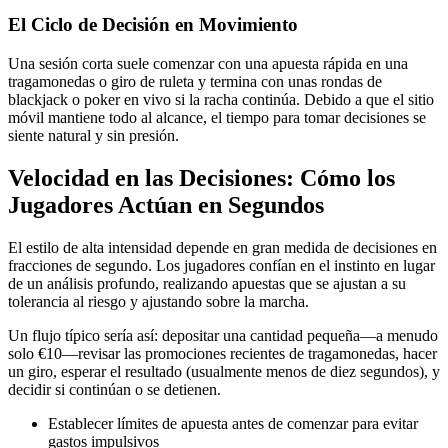
El Ciclo de Decisión en Movimiento
Una sesión corta suele comenzar con una apuesta rápida en una
tragamonedas o giro de ruleta y termina con unas rondas de
blackjack o poker en vivo si la racha continúa. Debido a que el sitio
móvil mantiene todo al alcance, el tiempo para tomar decisiones se
siente natural y sin presión.
Velocidad en las Decisiones: Cómo los
Jugadores Actúan en Segundos
El estilo de alta intensidad depende en gran medida de decisiones en
fracciones de segundo. Los jugadores confían en el instinto en lugar
de un análisis profundo, realizando apuestas que se ajustan a su
tolerancia al riesgo y ajustando sobre la marcha.
Un flujo típico sería así: depositar una cantidad pequeña—a menudo
solo €10—revisar las promociones recientes de tragamonedas, hacer
un giro, esperar el resultado (usualmente menos de diez segundos), y
decidir si continúan o se detienen.
Establecer límites de apuesta antes de comenzar para evitar
gastos impulsivos