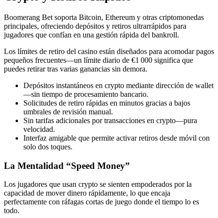
Boomerang Bet soporta Bitcoin, Ethereum y otras criptomonedas
principales, ofreciendo depósitos y retiros ultrarrápidos para
jugadores que confían en una gestión rápida del bankroll.
Los límites de retiro del casino están diseñados para acomodar pagos
pequeños frecuentes—un límite diario de €1 000 significa que
puedes retirar tras varias ganancias sin demora.
Depósitos instantáneos en crypto mediante dirección de wallet
—sin tiempo de procesamiento bancario.
Solicitudes de retiro rápidas en minutos gracias a bajos
umbrales de revisión manual.
Sin tarifas adicionales por transacciones en crypto—pura
velocidad.
Interfaz amigable que permite activar retiros desde móvil con
solo dos toques.
La Mentalidad “Speed Money”
Los jugadores que usan crypto se sienten empoderados por la
capacidad de mover dinero rápidamente, lo que encaja
perfectamente con ráfagas cortas de juego donde el tiempo lo es
todo.