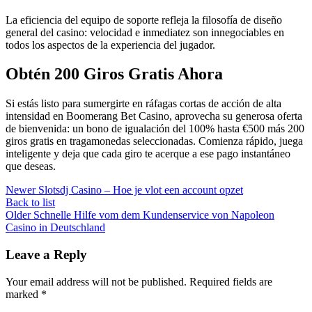
La eficiencia del equipo de soporte refleja la filosofía de diseño
general del casino: velocidad e inmediatez son innegociables en
todos los aspectos de la experiencia del jugador.
Obtén 200 Giros Gratis Ahora
Si estás listo para sumergirte en ráfagas cortas de acción de alta
intensidad en Boomerang Bet Casino, aprovecha su generosa oferta
de bienvenida: un bono de igualación del 100% hasta €500 más 200
giros gratis en tragamonedas seleccionadas. Comienza rápido, juega
inteligente y deja que cada giro te acerque a ese pago instantáneo
que deseas.
Newer
Slotsdj Casino – Hoe je vlot een account opzet
Back to list
Older
Schnelle Hilfe vom dem Kundenservice von Napoleon
Casino in Deutschland
Leave a Reply
Your email address will not be published.
Required fields are
marked
*