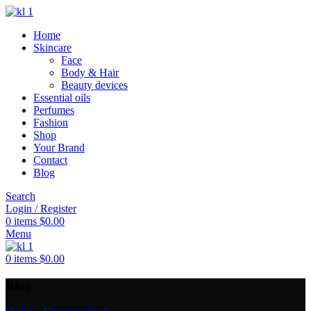
Home
Skincare
Face
Body & Hair
Beauty devices
Essential oils
Perfumes
Fashion
Shop
Your Brand
Contact
Blog
Search
Login / Register
0
items
$
0.00
Menu
0
items
$
0.00
Blog