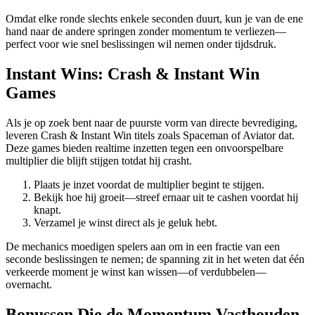
Omdat elke ronde slechts enkele seconden duurt, kun je van de ene
hand naar de andere springen zonder momentum te verliezen—
perfect voor wie snel beslissingen wil nemen onder tijdsdruk.
Instant Wins: Crash & Instant Win
Games
Als je op zoek bent naar de puurste vorm van directe bevrediging,
leveren Crash & Instant Win titels zoals Spaceman of Aviator dat.
Deze games bieden realtime inzetten tegen een onvoorspelbare
multiplier die blijft stijgen totdat hij crasht.
Plaats je inzet voordat de multiplier begint te stijgen.
Bekijk hoe hij groeit—streef ernaar uit te cashen voordat hij
knapt.
Verzamel je winst direct als je geluk hebt.
De mechanics moedigen spelers aan om in een fractie van een
seconde beslissingen te nemen; de spanning zit in het weten dat één
verkeerde moment je winst kan wissen—of verdubbelen—
overnacht.
Bonussen Die de Momentum Vasthouden