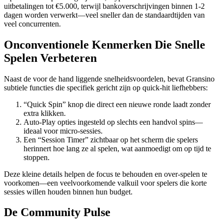
uitbetalingen tot €5.000, terwijl bankoverschrijvingen binnen 1‑2
dagen worden verwerkt—veel sneller dan de standaardtijden van
veel concurrenten.
Onconventionele Kenmerken Die Snelle
Spelen Verbeteren
Naast de voor de hand liggende snelheidsvoordelen, bevat Gransino
subtiele functies die specifiek gericht zijn op quick‑hit liefhebbers:
“Quick Spin” knop die direct een nieuwe ronde laadt zonder
extra klikken.
Auto‑Play opties ingesteld op slechts een handvol spins—
ideaal voor micro‑sessies.
Een “Session Timer” zichtbaar op het scherm die spelers
herinnert hoe lang ze al spelen, wat aanmoedigt om op tijd te
stoppen.
Deze kleine details helpen de focus te behouden en over‑spelen te
voorkomen—een veelvoorkomende valkuil voor spelers die korte
sessies willen houden binnen hun budget.
De Community Pulse