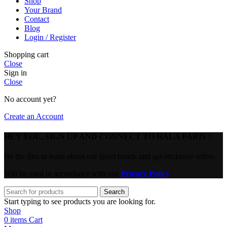
Shop
Your Brand
Contact
Blog
Login / Register
Shopping cart
Close
Sign in
Close
No account yet?
Create an Account
HEY YOU, SIGN UP AND CONNECT TO HALA PARIS !
Be the first to learn about our latest trends and get exclusive offers
Will be used in accordance with our
Privacy Policy
Search
Start typing to see products you are looking for.
Shop
0
items
Cart