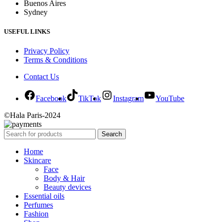
Buenos Aires
Sydney
USEFUL LINKS
Privacy Policy
Terms & Conditions
Contact Us
Facebook
TikTok
Instagram
YouTube
©Hala Paris-2024
Search
Home
Skincare
Face
Body & Hair
Beauty devices
Essential oils
Perfumes
Fashion