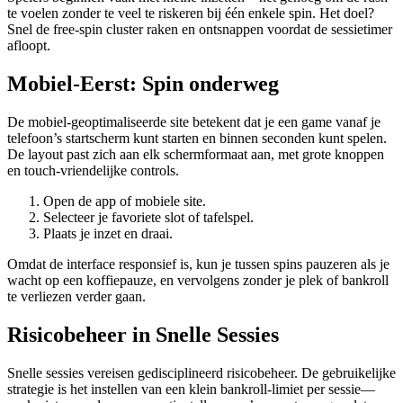
te voelen zonder te veel te riskeren bij één enkele spin. Het doel?
Snel de free‑spin cluster raken en ontsnappen voordat de sessietimer
afloopt.
Mobiel‑Eerst: Spin onderweg
De mobiel‑geoptimaliseerde site betekent dat je een game vanaf je
telefoon’s startscherm kunt starten en binnen seconden kunt spelen.
De layout past zich aan elk schermformaat aan, met grote knoppen
en touch‑vriendelijke controls.
Open de app of mobiele site.
Selecteer je favoriete slot of tafelspel.
Plaats je inzet en draai.
Omdat de interface responsief is, kun je tussen spins pauzeren als je
wacht op een koffiepauze, en vervolgens zonder je plek of bankroll
te verliezen verder gaan.
Risicobeheer in Snelle Sessies
Snelle sessies vereisen gedisciplineerd risicobeheer. De gebruikelijke
strategie is het instellen van een klein bankroll‑limiet per sessie—