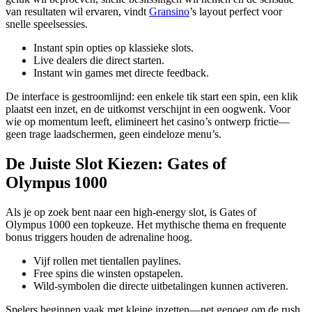
van resultaten wil ervaren, vindt
Gransino
’s layout perfect voor
snelle speelsessies.
Instant spin opties op klassieke slots.
Live dealers die direct starten.
Instant win games met directe feedback.
De interface is gestroomlijnd: een enkele tik start een spin, een klik
plaatst een inzet, en de uitkomst verschijnt in een oogwenk. Voor
wie op momentum leeft, elimineert het casino’s ontwerp frictie—
geen trage laadschermen, geen eindeloze menu’s.
De Juiste Slot Kiezen: Gates of
Olympus 1000
Als je op zoek bent naar een high‑energy slot, is Gates of
Olympus 1000 een topkeuze. Het mythische thema en frequente
bonus triggers houden de adrenaline hoog.
Vijf rollen met tientallen paylines.
Free spins die winsten opstapelen.
Wild-symbolen die directe uitbetalingen kunnen activeren.
Spelers beginnen vaak met kleine inzetten—net genoeg om de rush