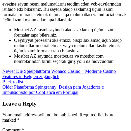
əvəzinə saytın rəsmi məlumatlarını təqdim edən veb-saytlarından
istifadə edə bilərsiniz. Bu saytda əlaqə saxlamaq üçün lazımi
formalar, müraciət etmək üçün əlaqə məlumatları və müraciət etmək
üçün lazımi məlumatlar tapa bilərsiniz.
Mostbet AZ rəsmi saytında əlaqə saxlamaq üçün lazımi
formalar tapa bilərsiniz.
Qeydiyyat prosesini əks etməz, əlaqə saxlamaq üçün əlaqə
məlumatlarını daxil etmək və ya məlumatları təsdiq etmək
üçün lazımi formalar tapa bilərsiniz.
Mostbet AZ saytında mostbet.az və mostbet.com
nömrələrindən birini seçərək giriş yolu da mövcuddur.
Newer
Die Spielplattform Wonaco Casino – Moderne Casino-
Features in Belgien zugänglich
Back to list
Older
Plataforma Spingranny: Design para Jogadores e
Impulsionado por Confiança em Portugal
Leave a Reply
Your email address will not be published.
Required fields are
marked
*
Comment
*