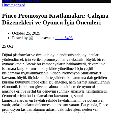
Home
»
Uncategorized
»
Uncategorized
Pinco Promosyon Kısıtlamaları: Çalışma
Düzenekleri ve Oyuncu İçin Önemleri
October 25, 2025
Posted by
admin6403
25
Oct
Dijital platformlar ve özellikle oyun endüstrisinde, oyuncuları
yönlendirmek için verilen promosyonlar ve ekstralar büyük bir rol
oynamaktadır. Ancak bu kampanyaların hakkaniyetli, devamlı ve
istismara karşı korumalı bir şekilde yönetilmesi için çeşitli
kısıtlamalar uygulanmaktadır. “Pinco Promosyon Sınırlamaları”
kavramı, büyük ölçüde bu tür teşviklerin kullanımına dair getirilen
kurallar bütününü ifade eder. Bu engeller, hem hizmet sunucularının
ekonomik istikrarını güvence altına almak hem de oyuncular
arasında eşit ve şeffaf bir deneyim sunmak amacıyla geliştirilmiştir.
Oyuncular için bu kısıtlamaların kavranması, sunulan
kampanyalardan en faydalı şekilde faydalanmanın ve potansiyel
yanlış anlaşılmaların önlenmesinin esasını yaratır. Bu yazıda, Pinco
promosyon kısıtlamalarının arkasındaki işleyişleri, neden var