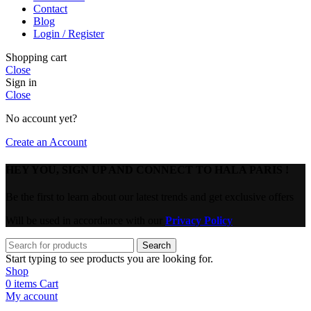
Contact
Blog
Login / Register
Shopping cart
Close
Sign in
Close
No account yet?
Create an Account
HEY YOU, SIGN UP AND CONNECT TO HALA PARIS !
Be the first to learn about our latest trends and get exclusive offers
Will be used in accordance with our
Privacy Policy
Search
Start typing to see products you are looking for.
Shop
0
items
Cart
My account