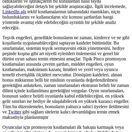
olduklarını ve iştirakçilerin bu kurallardan nasıl fayda
sağlayabileceğini detaylı bir şekilde araştıracağız. İlgili incelemede,
LinkedIn ağı
teklif kısıtlamalarının tabanındaki mantıkları, niçin
bulunduklarını ve kullanıcıların söz konusu şartlardan hangi
yöntemle avantaj elde edebileceğini ayrıntılı bir şekilde analiz
edeceğiz.
Teşvik engelleri, genellikle bonusların ne zaman, kimlerce ve ne gibi
koşullarda uygulanabileceğini saptayan kaideler bütünüdür. Bu
sınırlamalar, sistemin teşvik sermayesini etkin yönetmesini, hediye
peşinde koşma gibi art niyetli eylemleri önlemesini ve genel bir
dürüst oyun sahası temin etmesini amaçlar. Tipik Pinco promosyon
kısıtlamaları arasında çevrim şartları, müddet engelleri, oyun
kısıtlamaları, maksimum kazanç limitleri ve yerel veya oyuncu
temelli elverişlilik ölçütleri mevcuttur. Dönüşüm kaideleri, alınan
bonus miktarının belli bir mislinin oyunlarda değerlendirilmesi
gerektiğini anlatırken, zaman sınırlamaları ekstranın belirli bir zaman
dilimi içinde kullanılması gerektiğini vurgular. Oyun sınırlamaları,
bonusun sadece belirli oyunlarda kabul edilebileceğini, en yüksek
gelir sınırları ise hediye ile ulaşılabilecek en yüksek kazancı engeller.
Tüm bu düzenlemeler, bonusların yalnızca sahici üyelere iletilmesini
ve
Twitter
gibi sağlam sitelerin kalıcı devamlılığını temin etmek
maksadıyla planlanmıştır
Oyuncular için promosyon kısıtlamaları ilk bakışta karmaşık veya