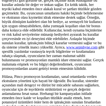
engelleyici gibi görünse de, gerçek biçimde idrak edildiğinde bu
kurallar aslında bir değer ve imkan sağlar. En kritik taktik, her
teşviki kabul etmeden önce alakalı kural ve şartları titizlikle gözden
geçirmektir. Bu, oyuncunun umutlarını hakiki biçimde belirlemesine
ve ekstranın olası kıymetini idrak etmesine destek sağlar. Örneğin,
büyük dönüşüm kaideleri olan bir hediye, az sermayeli bir kullanıcı
için uygun olmayabilirken, daha yumuşak koşulları olan bir bonus
daha kolayca elde edilebilir. Kullanıcılar, kendi oynama biçimlerine
ve risk kabul seviyelerine münasip hediyeleri ayırarak bu kurallar
çerçevesinde en iyi deneyimi elde edebilirler. Anlaşılır biçimde
sunulan kurallar, iştirakçinin bilinçli kararlar vermesini sağlar ve bu
da sisteme yönelik inancı yükseltir. Ayrıca,
www.sepishyne.com
gibi
spesifik yazılımlar vasıtasıyla teşvik bilgilerine ve kısıtlamalara
rahatça ulaşmak, oyuncuların her zaman malumat sahibi
bulunmasını ve promosyonları mantıklı idare etmesini sağlar. Gerçek
malumata erişmek ve bu bilgiyi değerlendirmek, oyuncunun
promosyonlardan azami getiriyi temin etmesinin kilididir.
Hülasa, Pinco promosyon kısıtlamaları, sanal ortamlarda verilen
ekstraların yönetimi için hayati bir öğesidir. Bu kurallar, sistemler
açısından mali dengeyi ve dürüst bir mücadele sahasını sağlarken,
oyuncular için de teşviklerin strüktürünü ve gerçek değerini
anlamalarına fırsat sunar. Herhangi bir kampanyadan istifade
etmeden önce kaide ve koşulları titizlikle analiz etmek, hem
potansiyel üzüntüleri önler hem de iştirakçinin sunulan fırsatlardan