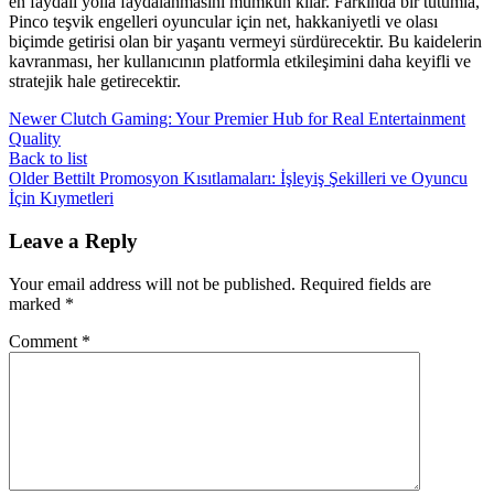
en faydalı yolla faydalanmasını mümkün kılar. Farkında bir tutumla,
Pinco teşvik engelleri oyuncular için net, hakkaniyetli ve olası
biçimde getirisi olan bir yaşantı vermeyi sürdürecektir. Bu kaidelerin
kavranması, her kullanıcının platformla etkileşimini daha keyifli ve
stratejik hale getirecektir.
Newer
Clutch Gaming: Your Premier Hub for Real Entertainment
Quality
Back to list
Older
Bettilt Promosyon Kısıtlamaları: İşleyiş Şekilleri ve Oyuncu
İçin Kıymetleri
Leave a Reply
Your email address will not be published.
Required fields are
marked
*
Comment
*