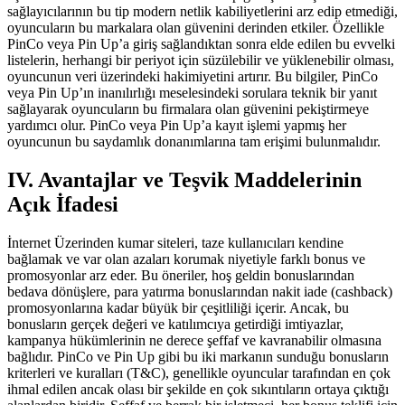
sağlayıcılarının bu tip modern netlik kabiliyetlerini arz edip etmediği,
oyuncuların bu markalara olan güvenini derinden etkiler. Özellikle
PinCo veya Pin Up’a giriş sağlandıktan sonra elde edilen bu evvelki
listelerin, herhangi bir periyot için süzülebilir ve yüklenebilir olması,
oyuncunun veri üzerindeki hakimiyetini artırır. Bu bilgiler, PinCo
veya Pin Up’ın inanılırlığı meselesindeki sorulara teknik bir yanıt
sağlayarak oyuncuların bu firmalara olan güvenini pekiştirmeye
yardımcı olur. PinCo veya Pin Up’a kayıt işlemi yapmış her
oyuncunun bu saydamlık donanımlarına tam erişimi bulunmalıdır.
IV. Avantajlar ve Teşvik Maddelerinin
Açık İfadesi
İnternet Üzerinden kumar siteleri, taze kullanıcıları kendine
bağlamak ve var olan azaları korumak niyetiyle farklı bonus ve
promosyonlar arz eder. Bu öneriler, hoş geldin bonuslarından
bedava dönüşlere, para yatırma bonuslarından nakit iade (cashback)
promosyonlarına kadar büyük bir çeşitliliği içerir. Ancak, bu
bonusların gerçek değeri ve katılımcıya getirdiği imtiyazlar,
kampanya hükümlerinin ne derece şeffaf ve kavranabilir olmasına
bağlıdır. PinCo ve Pin Up gibi bu iki markanın sunduğu bonusların
kriterleri ve kuralları (T&C), genellikle oyuncular tarafından en çok
ihmal edilen ancak olası bir şekilde en çok sıkıntıların ortaya çıktığı