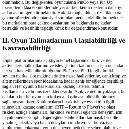
olunmalıdır. Bu değişkenler, oyuncuların PinCo veya Pin Up
üzerinden iddaa etkinliklerinde yer alırken kendi risklerini daha iyi
anlamalarını gerektirmektedir. Hukuki muğlaklıklar, özellikle para
çekme süreçlerinde potansiyel sorunlara neden olabilir; bu nedenle
bu markaların para çekme esaslarının bu bağlamda ne kadar
berraklık ve kesinlik taşıdığı kritik bir değerlendirme konusudur.
II. Oyun Talimatlarının Ulaşılabilirliği ve
Kavranabilirliği
Dijital platformlarında açıklığın temel taşlarından biri, verilen
aktivitelerin talimatlarının ve işleyişlerinin katılımcılar için ne kadar
net ve idrak edilebilir olduğudur. PinCo ve Pin Up gibi bu iki
sevilen marka, slot makinelerinden masa faaliyetlerine, canlı krupiye
alternatiflerinden spor iddaalarına kadar geniş bir eğlence çeşitliliği
sağlar. Her oyunun has kuralları, kazanç listeleri, tahmin
kısıtlamaları ve bonus özellikleri vardır. Açık ve net bir yaklaşım, bu
dataların her bir oyun için kolayca ulaşılması mümkün bir tarzda
sağlanmasını ister. Katılımcıların bir aktiviteye evvel tüm ilgili
talimatları, kazanç oranlarını (RTP – Return to Player) ve olası
riskleri açıkça anlamaları, farkında ve mesul eğlence deneyimi için
hayati öneme sahiptir. Eğer eğlence talimatları karmaşık bir dille
yazılmış, eksik veya hatalı detaylar barındırıyorsa, bu vaziyet
katılımcının çıkarına uygun düşmeyen neticelere sebep olabilir ve