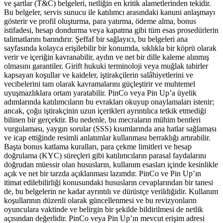
ve şartlar (T&C) belgeleri, netliğin en kritik alametlerinden tekidir.
Bu belgeler, servis sunucu ile katılımcı arasındaki kanuni anlaşmayı
gösterir ve profil oluşturma, para yatırma, ödeme alma, bonus
istifadesi, hesap dondurma veya kapatma gibi tüm esas prosedürlerin
talimatlarını barındırır. Şeffaf bir sağlayıcı, bu belgeleri ana
sayfasında kolayca erişilebilir bir konumda, sıklıkla bir köprü olarak
verir ve içeriğin kavranabilir, aydın ve net bir dille kaleme alınmış
olmasını garantiler. Girift hukuki terminoloji veya muğlak tabirler
kapsayan koşullar ve kaideler, iştirakçilerin salâhiyetlerini ve
vecibelerini tam olarak kavramalarını güçleştirir ve muhtemel
uyuşmazlıklara ortam yaratabilir. PinCo veya Pin Up’a üyelik
adımlarında katılımcıların bu evrakları okuyup onaylamaları istenir;
ancak, çoğu iştirakçinin uzun içerikleri ayrıntılıca tetkik etmediği
bilinen bir gerçektir. Bu nedenle, bu mecraların mühim bentleri
vurgulaması, yaygın sorular (SSS) kısımlarında ana hatlar sağlaması
ve icap ettiğinde resimli anlatımlar kullanması berraklığı artırabilir.
Başta bonus katlama kuralları, para çekme limitleri ve hesap
doğrulama (KYC) süreçleri gibi katılımcıların parasal faydalarını
doğrudan müessir olan hususların, kullanım esasları içinde kesinlikle
açık ve net bir tarzda açıklanması lazımdır. PinCo ve Pin Up’ın
itimat edilebilirliği konusundaki hususların cevaplarından bir tanesi
de, bu belgelerin ne kadar ayrıntılı ve dürüstçe verildiğidir. Kullanım
koşullarının düzenli olarak güncellenmesi ve bu revizyonların
oyunculara vaktinde ve belirgin bir şekilde bildirilmesi de netlik
açısından değerlidir. PinCo veya Pin Up’ın mevcut erişim adresi