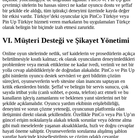
çevrimiçi sitelerin bu hassas süreci ne kadar oyuncu dostu ve şeffaf
bir şekilde ele aldığı, tüm iştirakçi deneyimi üzerinde kayda değer
bir etkisi vardır. Türkiye’deki oyuncular için PinCo Türkiye veya
Pin Up Türkiye hizmeti veren markaların bu uygulamaları Türkçe
olarak belirgin bir biçimde izah etmesi zaruridir.
VI. Müşteri Desteği ve Şikayet Yönetimi
Online oyun sitelerinde netlik, sırf kaidelerin ve prosedürlerin açıkça
belirtilmesiyle kısıtlı kalmaz; ek olarak oyuncuların deneyimledikleri
problemlere veya merak ettiklerine ne kadar ivedi, verimli ve net bir
yolla cevap alabildikleriyle de doğrudan alakalıdır. PinCo ve Pin Up
gibi isimlerin oyuncu destek servisleri ve geri bildirim çözüm
süreçleri, oyunseverlerin web sitesine olan inancını saptayan en
kritik etkenlerden biridir. Şeffaf ve belirgin bir servis sunucu, çok
sayıda irtibat yolu (canlı sohbet, e-posta, telefon) arz etmeli ve bu
kanalların işleyiş zamanlarını ve beklenen yanıt sürelerini net bir
şekilde açıklamalıdır. Oyuncu yardım ekibinin erişilebilirliği,
deneyimi ve sorun çözme yeteneği, oyuncunun platformla olan
iletişimini direkt olarak şekillendirir. Özellikle PinCo veya Pin Up’ın
güncel erişim noktalarıyla alakalı teknik sorunlar veya ödeme alma
gibi mali meselelerde yaşanan aksaklıklarda, hızlı ve doğru cevaplar
hayati öneme sahiptir. Oyunseverlerin sorularına alışılmış şablon
yanıtlar haricinde kişiselleştirilmiş ve çözüm odaklı cevaplar