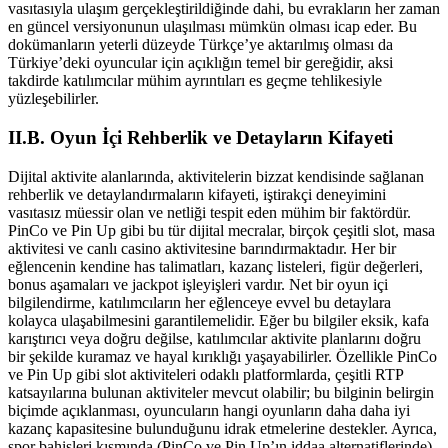
vasıtasıyla ulaşım gerçekleştirildiğinde dahi, bu evrakların her zaman
en güncel versiyonunun ulaşılması mümkün olması icap eder. Bu
dokümanların yeterli düzeyde Türkçe’ye aktarılmış olması da
Türkiye’deki oyuncular için açıklığın temel bir gereğidir, aksi
takdirde katılımcılar mühim ayrıntıları es geçme tehlikesiyle
yüzleşebilirler.
II.B. Oyun İçi Rehberlik ve Detayların Kifayeti
Dijital aktivite alanlarında, aktivitelerin bizzat kendisinde sağlanan
rehberlik ve detaylandırmaların kifayeti, iştirakçi deneyimini
vasıtasız müessir olan ve netliği tespit eden mühim bir faktördür.
PinCo ve Pin Up gibi bu tür dijital mecralar, birçok çeşitli slot, masa
aktivitesi ve canlı casino aktivitesine barındırmaktadır. Her bir
eğlencenin kendine has talimatları, kazanç listeleri, figür değerleri,
bonus aşamaları ve jackpot işleyişleri vardır. Net bir oyun içi
bilgilendirme, katılımcıların her eğlenceye evvel bu detaylara
kolayca ulaşabilmesini garantilemelidir. Eğer bu bilgiler eksik, kafa
karıştırıcı veya doğru değilse, katılımcılar aktivite planlarını doğru
bir şekilde kuramaz ve hayal kırıklığı yaşayabilirler. Özellikle PinCo
ve Pin Up gibi slot aktiviteleri odaklı platformlarda, çeşitli RTP
katsayılarına bulunan aktiviteler mevcut olabilir; bu bilginin belirgin
biçimde açıklanması, oyuncuların hangi oyunların daha daha iyi
kazanç kapasitesine bulunduğunu idrak etmelerine destekler. Ayrıca,
spor bahisleri kısmında (PinCo ve Pin Up’ın iddaa alternatiflerinde)