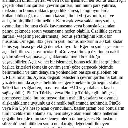
alanlardan biridir. Şeffaf ve berrak bir işletmeci, her bonus teklifi için
geçerli olan tüm şartları (çevrim şartları, minimum para yatırma,
maksimum bonus miktarı, geçerlilik süresi, hangi oyunlarda
kullanılabileceği, maksimum kazanç limiti vb.) ayrıntılı, net ve
anlaşılır bir dille belirtmelidir. Karmaşık veya saklanmış şartlar,
oyuncuların bonusu eksik kavramasına veya bonusla kazanılan
parayı çekmede sorun yaşamasına neden olabilir. Özellikle çevrim
şartları (wagering requirements), bonus şeffaflığının kritik bir
husustur. Örneğin, 30x çevrim şartı, bonus miktarının 30 katı kadar
bahis yapılması gerektiği demek oluyor ki. Eğer bu şartlar yeterince
açık belirtilmezse, oyuncular PinCo veya Pin Up üzerinden nakit
çekim süreci yapmaya çalıştıklarında moral bozukluğu
yaşayabilirler. Açık ve net bir işletmeci, bonus teklifini sergilerken
başlıca kriterleri (örneğin çevrim şartı) göze çarpacak biçimde
belirtmelidir ve tüm detaylara yönlendiren basitçe erişilebilen bir
URL sunmalıdır. Ayrıca, değişik bahislerin çevrim şartlarına katılım
yüzdelerinin da açıkça belirtilmesi gerekmektedir (örneğin, slotlar
%100 katkı sağlarken, masa oyunları %10 veya daha az fayda
sağlayabilir). PinCo Türkiye veya Pin Up Türkiye gibi bölgesel
promosyonlarda, bu promosyonların mahalli yasalara ve oyuncu
alışkanlıklarına uygunluğu da netlik bağlamında mühimdir. PinCo
veya Pin Up’a hesap açan oyuncuların, başlangıçtan beri bonusların
tüm inceliklerini anlamaları, hem siteye olan emin olma hallerini
çoğaltır hem de olumsuz deneyimlerin önüne geçer. Bonusların
süreç dönemi bittikten sonra ne olacağı, değerlendirilmeyen