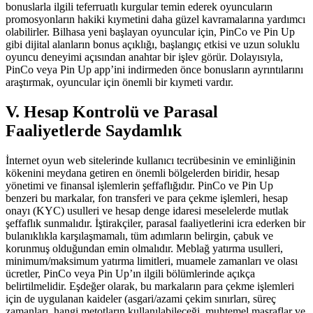
bonuslarla ilgili teferruatlı kurgular temin ederek oyuncuların
promosyonların hakiki kıymetini daha güzel kavramalarına yardımcı
olabilirler. Bilhasa yeni başlayan oyuncular için, PinCo ve Pin Up
gibi dijital alanların bonus açıklığı, başlangıç etkisi ve uzun soluklu
oyuncu deneyimi açısından anahtar bir işlev görür. Dolayısıyla,
PinCo veya Pin Up app’ini indirmeden önce bonusların ayrıntılarını
araştırmak, oyuncular için önemli bir kıymeti vardır.
V. Hesap Kontrolü ve Parasal
Faaliyetlerde Saydamlık
İnternet oyun web sitelerinde kullanıcı tecrübesinin ve eminliğinin
kökenini meydana getiren en önemli bölgelerden biridir, hesap
yönetimi ve finansal işlemlerin şeffaflığıdır. PinCo ve Pin Up
benzeri bu markalar, fon transferi ve para çekme işlemleri, hesap
onayı (KYC) usulleri ve hesap denge idaresi meselelerde mutlak
şeffaflık sunmalıdır. İştirakçiler, parasal faaliyetlerini icra ederken bir
bulanıklıkla karşılaşmamalı, tüm adımların belirgin, çabuk ve
korunmuş olduğundan emin olmalıdır. Meblağ yatırma usulleri,
minimum/maksimum yatırma limitleri, muamele zamanları ve olası
ücretler, PinCo veya Pin Up’ın ilgili bölümlerinde açıkça
belirtilmelidir. Eşdeğer olarak, bu markaların para çekme işlemleri
için de uygulanan kaideler (asgari/azami çekim sınırları, süreç
zamanları, hangi metotların kullanılabileceği, muhtemel masraflar ve