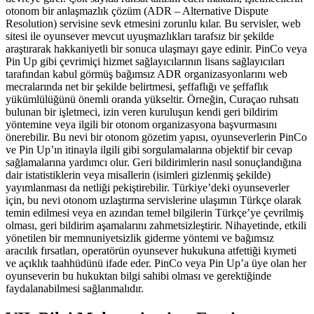
otonom bir anlaşmazlık çözüm (ADR – Alternative Dispute
Resolution) servisine sevk etmesini zorunlu kılar. Bu servisler, web
sitesi ile oyunsever mevcut uyuşmazlıkları tarafsız bir şekilde
araştırarak hakkaniyetli bir sonuca ulaşmayı gaye edinir. PinCo veya
Pin Up gibi çevrimiçi hizmet sağlayıcılarının lisans sağlayıcıları
tarafından kabul görmüş bağımsız ADR organizasyonlarını web
mecralarında net bir şekilde belirtmesi, şeffaflığı ve şeffaflık
yükümlülüğünü önemli oranda yükseltir. Örneğin, Curaçao ruhsatı
bulunan bir işletmeci, izin veren kuruluşun kendi geri bildirim
yöntemine veya ilgili bir otonom organizasyona başvurmasını
önerebilir. Bu nevi bir otonom gözetim yapısı, oyunseverlerin PinCo
ve Pin Up’ın itinayla ilgili gibi sorgulamalarına objektif bir cevap
sağlamalarına yardımcı olur. Geri bildirimlerin nasıl sonuçlandığına
dair istatistiklerin veya misallerin (isimleri gizlenmiş şekilde)
yayımlanması da netliği pekiştirebilir. Türkiye’deki oyunseverler
için, bu nevi otonom uzlaştırma servislerine ulaşımın Türkçe olarak
temin edilmesi veya en azından temel bilgilerin Türkçe’ye çevrilmiş
olması, geri bildirim aşamalarını zahmetsizleştirir. Nihayetinde, etkili
yönetilen bir memnuniyetsizlik giderme yöntemi ve bağımsız
aracılık fırsatları, operatörün oyunsever hukukuna atfettiği kıymeti
ve açıklık taahhüdünü ifade eder. PinCo veya Pin Up’a üye olan her
oyunseverin bu hukuktan bilgi sahibi olması ve gerektiğinde
faydalanabilmesi sağlanmalıdır.