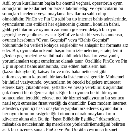
Adil oyun kurallarının başka bir önemli veçhesi, operatörün oyun
sonuçlarını ne kadar net bir tarzda takdim ettiği ve oyuncuların bu
sonuçları inceleme veya onaylama fırsatlarına sahip olup
olmadığıdır. PinCo ve Pin Up gibi bu tip internet bahis adreslerinde,
oyuncuların icra ettikleri her eğlencenin çıktısını, konulan bahsi,
galibiyet tutarını ve oyunun zamanını gösteren detaylı bir oyun
geçmişine erişebilmesi esastır. Şeffaf ve kesin bir servis sunucusu,
oyuncu hesabının “Oyun Geçmişi” veya “Bahis Geçmişi”
bölümünde bu verileri kolayca erişilebilir ve anlaşılır bir formatta arz
eder. Bu, oyuncuların kendi başarılarını izlemelerine, stratejilerini
gözden geçirmelerine ve ihtimal dahilindeki hataları veya yanlış
yorumlamaları tespit etmelerine olanak tanır. Özellikle PinCo ve Pin
Up’ın sportif bahis alanlarında, icra edilen bahislerin hali
(kazandı/kaybetti), katsayılar ve müsabaka neticeleri gibi
enformasyonun kapsamlı bir tarzda listelenmesi gerekir. Muhtemel
bir ihtilaf vaziyetinde, oyuncuların bu önceki belgelere müracaat
ederek karşı çıkabilmeleri, şeffaflık ve hesap verebilirlik açısından
çok önemli bir değere sahiptir. Eğer bir oyuncu belirli bir oyun
sonucundan tereddüt ederse, net bir hizmet sağlayıcının bu sonucu
nasıl teyit etmesine fırsat verdiği da önemlidir. Bazı modern internet
adresleri, oyun içi hash onaylama yapıları arz ederek oyuncuların
her oyun turunun rastgeleliğini otonom olarak onaylamalarını
güvence altına alır. Bu tip “İspat Edilebilir Eşitlikçi” düzenekler,
müsabaka neticelerinin dış mercilerce yönlendirilemediğini belirten
açık bir düzenek sunar. PinCo ve Pin Up gibi çevrimiçi hizmet