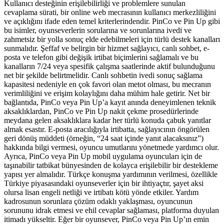
Kullanıcı desteğinin erişilebilirliği ve problemlere sunulan
cevaplama sürati, bir online web mecrasının kullanıcı merkezliliğini
ve açıklığını ifade eden temel kriterlerindendir. PinCo ve Pin Up gibi
bu isimler, oyunseverlerin sorularına ve sorunlarına ivedi ve
zahmetsiz bir yolla sonuç elde edebilmeleri için türlü destek kanalları
sunmalıdır. Şeffaf ve belirgin bir hizmet sağlayıcı, canlı sohbet, e-
posta ve telefon gibi değişik irtibat biçimlerini sağlamalı ve bu
kanalların 7/24 veya spesifik çalışma saatlerinde aktif bulunduğunu
net bir şekilde belirtmelidir. Canlı sohbetin ivedi sonuç sağlama
kapasitesi nedeniyle en çok favori olan metot olması, bu mecranın
verimliliğini ve erişim kolaylığını daha mühim hale getirir. Net bir
bağlantıda, PinCo veya Pin Up’a kayıt anında deneyimlenen teknik
aksaklıklardan, PinCo ve Pin Up nakit çekme prosedürlerinde
meydana gelen aksaklıklara kadar her türlü konuda çabuk yanıtlar
almak esastır. E-posta aracılığıyla irtibatta, sağlayıcının öngörülen
geri dönüş müddeti (örneğin, “24 saat içinde yanıt alacaksınız”)
hakkında bilgi vermesi, oyuncu umutlarını yönetmede yardımcı olur.
Ayrıca, PinCo veya Pin Up mobil uygulama oyuncuları için de
taşınabilir tatbikat bünyesinden de kolayca erişilebilir bir destekleme
yapısı yer almalıdır. Türkçe konuşma yardımının verilmesi, özellikle
Türkiye piyasasındaki oyunseverler için bir ihtiyaçtır, şayet aksi
olursa lisan engeli netliği ve irtibatı kötü yönde etkiler. Yardım
kadrosunun sorunlara çözüm odaklı yaklaşması, oyuncunun
sorununu idrak etmesi ve ehil cevaplar sağlaması, platforma duyulan
itimadı yükseltir. Eğer bir oyunsever, PinCo veya Pin Up’ın emin