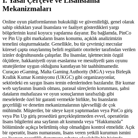
I. Yasal Çerçeve ve Lisanslama
Mekanizmaları
Online oyun platformlarının hukukiliği ve güvenilirliği, genel olarak
sahip oldukları yasal lisanslara ve faaliyet gösterdikleri yargı
bölgelerinin kural koyucu yapılarına dayanır. Bu bağlamda, PinCo
ve Pin Up gibi markaların lisans konumu, açıklık analizimizin
temelini oluşturmaktadır. Genellikle, bu tür çevrimiçi mecralar
küresel çapta onaylanmış belirli regülatör otoriteler tarafından verilen
izinler doğrultusunda çalışırlar. Bu lisanslar, işletmecinin özgül
ölçütlere, hakkaniyetli oyun esaslarına ve mesuliyetli şans oyunu
stratejilerine uygun olduğunu kanıtlayan bir taahhütnamedir.
Curaçao eGaming, Malta Gaming Authority (MGA) veya Birleşik
Krallık Kumar Komisyonu (UKGC) gibi organizasyonlar,
sektördeki en saygın lisans temin edenlerinden bazılarıdır. Bir kumar
web sayfasının lisanslı olması, parasal süreçlerin korunması, şahsi
dataların muhafazası ve oyun sonuçlarının tarafsızlığı gibi
meselelerde özel bir garanti vermekle birlikte, bu lisansların
geçerliliği ve denetim mekanizmalarının işlevselliği de çok
mühimdir. Müşteriler, bir siteye kayıt yaptırmadan veya PinCo giriş
veya Pin Up giriş prosedürü gerçekleştirmeden evvel, operatörün
lisans bilgilerini ana sayfanın alt kısmında veya “Hakkımızda”
bölümünde açıkça belirtilmiş olup olmadığını kontrol etmelidir. Açık
bir operatör, lisans numarasını, lisans veren yetkili kurumun ismini