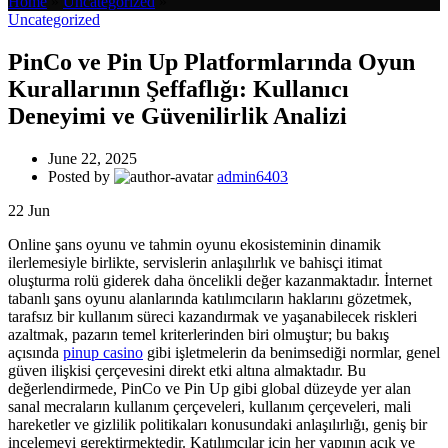
Home
»
Uncategorized
»
Uncategorized
PinCo ve Pin Up Platformlarında Oyun
Kurallarının Şeffaflığı: Kullanıcı
Deneyimi ve Güvenilirlik Analizi
June 22, 2025
Posted by
admin6403
22
Jun
Online şans oyunu ve tahmin oyunu ekosisteminin dinamik
ilerlemesiyle birlikte, servislerin anlaşılırlık ve bahisçi itimat
oluşturma rolü giderek daha öncelikli değer kazanmaktadır. İnternet
tabanlı şans oyunu alanlarında katılımcıların haklarını gözetmek,
tarafsız bir kullanım süreci kazandırmak ve yaşanabilecek riskleri
azaltmak, pazarın temel kriterlerinden biri olmuştur; bu bakış
açısında
pinup casino
gibi işletmelerin da benimsediği normlar, genel
güven ilişkisi çerçevesini direkt etki altına almaktadır. Bu
değerlendirmede, PinCo ve Pin Up gibi global düzeyde yer alan
sanal mecraların kullanım çerçeveleri, kullanım çerçeveleri, mali
hareketler ve gizlilik politikaları konusundaki anlaşılırlığı, geniş bir
incelemeyi gerektirmektedir. Katılımcılar için her yapının açık ve