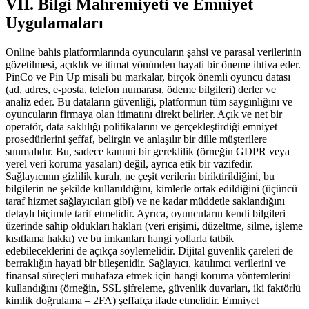
VII. Bilgi Mahremiyeti ve Emniyet
Uygulamaları
Online bahis platformlarında oyuncuların şahsi ve parasal verilerinin
gözetilmesi, açıklık ve itimat yönünden hayati bir öneme ihtiva eder.
PinCo ve Pin Up misali bu markalar, birçok önemli oyuncu datası
(ad, adres, e-posta, telefon numarası, ödeme bilgileri) derler ve
analiz eder. Bu dataların güvenliği, platformun tüm saygınlığını ve
oyuncuların firmaya olan itimatını direkt belirler. Açık ve net bir
operatör, data saklılığı politikalarını ve gerçekleştirdiği emniyet
prosedürlerini şeffaf, belirgin ve anlaşılır bir dille müşterilere
sunmalıdır. Bu, sadece kanuni bir gereklilik (örneğin GDPR veya
yerel veri koruma yasaları) değil, ayrıca etik bir vazifedir.
Sağlayıcının gizlilik kuralı, ne çeşit verilerin biriktirildiğini, bu
bilgilerin ne şekilde kullanıldığını, kimlerle ortak edildiğini (üçüncü
taraf hizmet sağlayıcıları gibi) ve ne kadar müddetle saklandığını
detaylı biçimde tarif etmelidir. Ayrıca, oyuncuların kendi bilgileri
üzerinde sahip oldukları hakları (veri erişimi, düzeltme, silme, işleme
kısıtlama hakkı) ve bu imkanları hangi yollarla tatbik
edebileceklerini de açıkça söylemelidir. Dijital güvenlik çareleri de
berraklığın hayati bir bileşenidir. Sağlayıcı, katılımcı verilerini ve
finansal süreçleri muhafaza etmek için hangi koruma yöntemlerini
kullandığını (örneğin, SSL şifreleme, güvenlik duvarları, iki faktörlü
kimlik doğrulama – 2FA) şeffafça ifade etmelidir. Emniyet