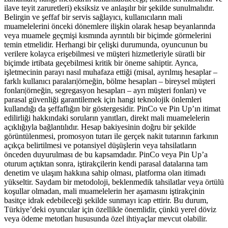
ilave teyit zaruretleri) eksiksiz ve anlaşılır bir şekilde sunulmalıdır.
Belirgin ve şeffaf bir servis sağlayıcı, kullanıcıların mali
muamelelerini önceki dönemlere ilişkin olarak hesap beyanlarında
veya muamele geçmişi kısmında ayrıntılı bir biçimde görmelerini
temin etmelidir. Herhangi bir çelişki durumunda, oyuncunun bu
verilere kolayca erişebilmesi ve müşteri hizmetleriyle süratli bir
biçimde irtibata geçebilmesi kritik bir öneme sahiptir. Ayrıca,
işletmecinin parayı nasıl muhafaza ettiği (misal, ayrılmış hesaplar –
farklı kullanıcı paraları|örneğin, bölme hesapları – bireysel müşteri
fonları|örneğin, segregasyon hesapları – ayrı müşteri fonları) ve
parasal güvenliği garantilemek için hangi teknolojik önlemleri
kullandığı da şeffaflığın bir göstergesidir. PinCo ve Pin Up’ın itimat
edilirliği hakkındaki soruların yanıtları, direkt mali muamelelerin
açıklığıyla bağlantılıdır. Hesap bakiyesinin doğru bir şekilde
görüntülenmesi, promosyon tutarı ile gerçek nakit tutarının farkının
açıkça belirtilmesi ve potansiyel düşüşlerin veya tahsilatların
önceden duyurulması de bu kapsamdadır. PinCo veya Pin Up’a
oturum açtıktan sonra, iştirakçilerin kendi parasal datalarına tam
denetim ve ulaşım hakkına sahip olması, platforma olan itimadı
yükseltir. Saydam bir metodoloji, beklenmedik tahsilatlar veya örtülü
koşullar olmadan, mali muamelelerin her aşamasını iştirakçinin
basitçe idrak edebileceği şekilde sunmayı icap ettirir. Bu durum,
Türkiye’deki oyuncular için özellikle önemlidir, çünkü yerel döviz
veya ödeme metotları hususunda özel ihtiyaçlar mevcut olabilir.