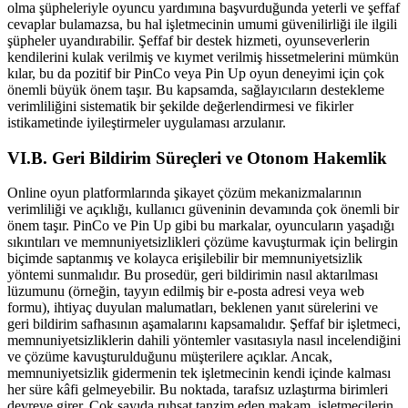
olma şüpheleriyle oyuncu yardımına başvurduğunda yeterli ve şeffaf
cevaplar bulamazsa, bu hal işletmecinin umumi güvenilirliği ile ilgili
şüpheler uyandırabilir. Şeffaf bir destek hizmeti, oyunseverlerin
kendilerini kulak verilmiş ve kıymet verilmiş hissetmelerini mümkün
kılar, bu da pozitif bir PinCo veya Pin Up oyun deneyimi için çok
önemli büyük önem taşır. Bu kapsamda, sağlayıcıların destekleme
verimliliğini sistematik bir şekilde değerlendirmesi ve fikirler
istikametinde iyileştirmeler uygulaması arzulanır.
VI.B. Geri Bildirim Süreçleri ve Otonom Hakemlik
Online oyun platformlarında şikayet çözüm mekanizmalarının
verimliliği ve açıklığı, kullanıcı güveninin devamında çok önemli bir
önem taşır. PinCo ve Pin Up gibi bu markalar, oyuncuların yaşadığı
sıkıntıları ve memnuniyetsizlikleri çözüme kavuşturmak için belirgin
biçimde saptanmış ve kolayca erişilebilir bir memnuniyetsizlik
yöntemi sunmalıdır. Bu prosedür, geri bildirimin nasıl aktarılması
lüzumunu (örneğin, tayyın edilmiş bir e-posta adresi veya web
formu), ihtiyaç duyulan malumatları, beklenen yanıt sürelerini ve
geri bildirim safhasının aşamalarını kapsamalıdır. Şeffaf bir işletmeci,
memnuniyetsizliklerin dahili yöntemler vasıtasıyla nasıl incelendiğini
ve çözüme kavuşturulduğunu müşterilere açıklar. Ancak,
memnuniyetsizlik gidermenin tek işletmecinin kendi içinde kalması
her süre kâfi gelmeyebilir. Bu noktada, tarafsız uzlaştırma birimleri
devreye girer. Çok sayıda ruhsat tanzim eden makam, işletmecilerin