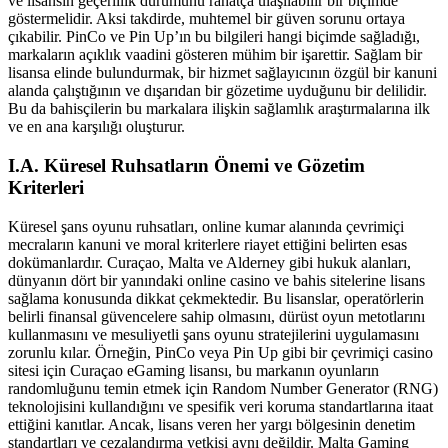
ve lisansın geçerlilik durumunu rahatça ulaşılabilir bir biçimde
göstermelidir. Aksi takdirde, muhtemel bir güven sorunu ortaya
çıkabilir. PinCo ve Pin Up’ın bu bilgileri hangi biçimde sağladığı,
markaların açıklık vaadini gösteren mühim bir işarettir. Sağlam bir
lisansa elinde bulundurmak, bir hizmet sağlayıcının özgül bir kanuni
alanda çalıştığının ve dışarıdan bir gözetime uyduğunu bir delilidir.
Bu da bahisçilerin bu markalara ilişkin sağlamlık araştırmalarına ilk
ve en ana karşılığı oluşturur.
I.A. Küresel Ruhsatların Önemi ve Gözetim
Kriterleri
Küresel şans oyunu ruhsatları, online kumar alanında çevrimiçi
mecraların kanuni ve moral kriterlere riayet ettiğini belirten esas
dokümanlardır. Curaçao, Malta ve Alderney gibi hukuk alanları,
dünyanın dört bir yanındaki online casino ve bahis sitelerine lisans
sağlama konusunda dikkat çekmektedir. Bu lisanslar, operatörlerin
belirli finansal güvencelere sahip olmasını, dürüst oyun metotlarını
kullanmasını ve mesuliyetli şans oyunu stratejilerini uygulamasını
zorunlu kılar. Örneğin, PinCo veya Pin Up gibi bir çevrimiçi casino
sitesi için Curaçao eGaming lisansı, bu markanın oyunların
randomluğunu temin etmek için Random Number Generator (RNG)
teknolojisini kullandığını ve spesifik veri koruma standartlarına itaat
ettiğini kanıtlar. Ancak, lisans veren her yargı bölgesinin denetim
standartları ve cezalandırma yetkisi aynı değildir. Malta Gaming