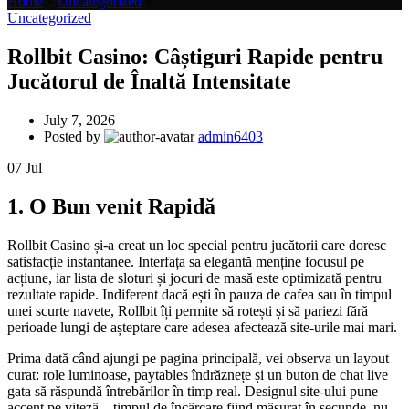
Home
»
Uncategorized
»
Uncategorized
Rollbit Casino: Câștiguri Rapide pentru
Jucătorul de Înaltă Intensitate
July 7, 2026
Posted by
admin6403
07
Jul
1. O Bun venit Rapidă
Rollbit Casino și-a creat un loc special pentru jucătorii care doresc
satisfacție instantanee. Interfața sa elegantă menține focusul pe
acțiune, iar lista de sloturi și jocuri de masă este optimizată pentru
rezultate rapide. Indiferent dacă ești în pauza de cafea sau în timpul
unei scurte navete, Rollbit îți permite să rotești și să pariezi fără
perioade lungi de așteptare care adesea afectează site-urile mai mari.
Prima dată când ajungi pe pagina principală, vei observa un layout
curat: role luminoase, paytables îndrăznețe și un buton de chat live
gata să răspundă întrebărilor în timp real. Designul site-ului pune
accent pe viteză—timpul de încărcare fiind măsurat în secunde, nu