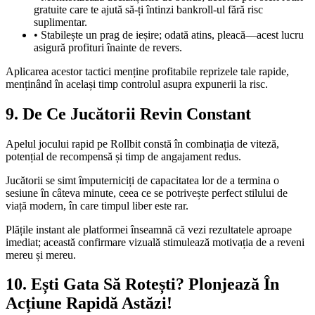
gratuite care te ajută să-ți întinzi bankroll-ul fără risc
suplimentar.
• Stabilește un prag de ieșire; odată atins, pleacă—acest lucru
asigură profituri înainte de revers.
Aplicarea acestor tactici menține profitabile reprizele tale rapide,
menținând în același timp controlul asupra expunerii la risc.
9. De Ce Jucătorii Revin Constant
Apelul jocului rapid pe Rollbit constă în combinația de viteză,
potențial de recompensă și timp de angajament redus.
Jucătorii se simt împuterniciți de capacitatea lor de a termina o
sesiune în câteva minute, ceea ce se potrivește perfect stilului de
viață modern, în care timpul liber este rar.
Plățile instant ale platformei înseamnă că vezi rezultatele aproape
imediat; această confirmare vizuală stimulează motivația de a reveni
mereu și mereu.
10. Ești Gata Să Rotești? Plonjează În
Acțiune Rapidă Astăzi!