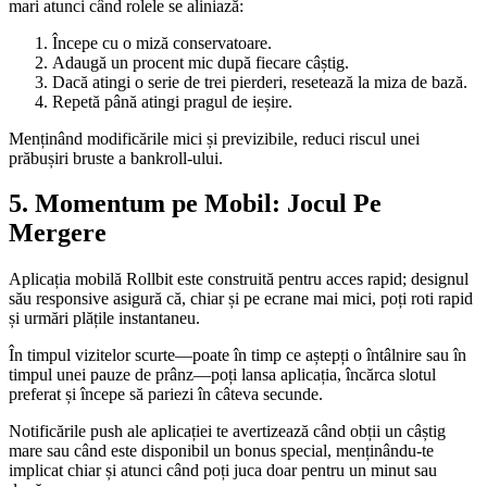
mari atunci când rolele se aliniază:
Începe cu o miză conservatoare.
Adaugă un procent mic după fiecare câștig.
Dacă atingi o serie de trei pierderi, resetează la miza de bază.
Repetă până atingi pragul de ieșire.
Menținând modificările mici și previzibile, reduci riscul unei
prăbușiri bruste a bankroll-ului.
5. Momentum pe Mobil: Jocul Pe
Mergere
Aplicația mobilă Rollbit este construită pentru acces rapid; designul
său responsive asigură că, chiar și pe ecrane mai mici, poți roti rapid
și urmări plățile instantaneu.
În timpul vizitelor scurte—poate în timp ce aștepți o întâlnire sau în
timpul unei pauze de prânz—poți lansa aplicația, încărca slotul
preferat și începe să pariezi în câteva secunde.
Notificările push ale aplicației te avertizează când obții un câștig
mare sau când este disponibil un bonus special, menținându-te
implicat chiar și atunci când poți juca doar pentru un minut sau