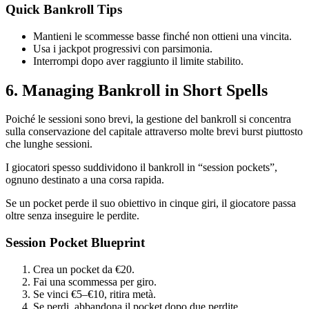
Quick Bankroll Tips
Mantieni le scommesse basse finché non ottieni una vincita.
Usa i jackpot progressivi con parsimonia.
Interrompi dopo aver raggiunto il limite stabilito.
6. Managing Bankroll in Short Spells
Poiché le sessioni sono brevi, la gestione del bankroll si concentra
sulla conservazione del capitale attraverso molte brevi burst piuttosto
che lunghe sessioni.
I giocatori spesso suddividono il bankroll in “session pockets”,
ognuno destinato a una corsa rapida.
Se un pocket perde il suo obiettivo in cinque giri, il giocatore passa
oltre senza inseguire le perdite.
Session Pocket Blueprint
Crea un pocket da €20.
Fai una scommessa per giro.
Se vinci €5–€10, ritira metà.
Se perdi, abbandona il pocket dopo due perdite.