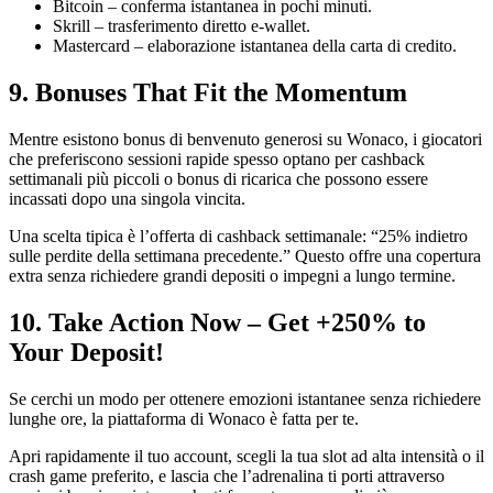
Bitcoin – conferma istantanea in pochi minuti.
Skrill – trasferimento diretto e-wallet.
Mastercard – elaborazione istantanea della carta di credito.
9. Bonuses That Fit the Momentum
Mentre esistono bonus di benvenuto generosi su Wonaco, i giocatori
che preferiscono sessioni rapide spesso optano per cashback
settimanali più piccoli o bonus di ricarica che possono essere
incassati dopo una singola vincita.
Una scelta tipica è l’offerta di cashback settimanale: “25% indietro
sulle perdite della settimana precedente.” Questo offre una copertura
extra senza richiedere grandi depositi o impegni a lungo termine.
10. Take Action Now – Get +250% to
Your Deposit!
Se cerchi un modo per ottenere emozioni istantanee senza richiedere
lunghe ore, la piattaforma di Wonaco è fatta per te.
Apri rapidamente il tuo account, scegli la tua slot ad alta intensità o il
crash game preferito, e lascia che l’adrenalina ti porti attraverso