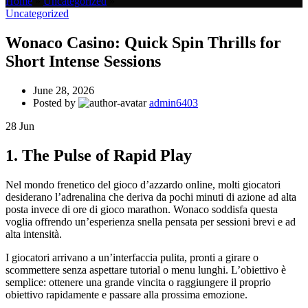
Home
»
Uncategorized
»
Uncategorized
Wonaco Casino: Quick Spin Thrills for
Short Intense Sessions
June 28, 2026
Posted by
admin6403
28
Jun
1. The Pulse of Rapid Play
Nel mondo frenetico del gioco d’azzardo online, molti giocatori
desiderano l’adrenalina che deriva da pochi minuti di azione ad alta
posta invece di ore di gioco marathon. Wonaco soddisfa questa
voglia offrendo un’esperienza snella pensata per sessioni brevi e ad
alta intensità.
I giocatori arrivano a un’interfaccia pulita, pronti a girare o
scommettere senza aspettare tutorial o menu lunghi. L’obiettivo è
semplice: ottenere una grande vincita o raggiungere il proprio
obiettivo rapidamente e passare alla prossima emozione.