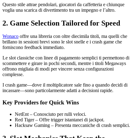
Questo stile attrae pendolari, giocatori da caffetteria e chiunque
voglia una scarica di divertimento tra un impegno e l’altro.
2. Game Selection Tailored for Speed
Wonaco
offre una libreria con oltre diecimila titoli, ma quelli che
brillano in sessioni brevi sono le slot snelle e i crash game che
forniscono feedback immediato.
Le slot classiche con linee di pagamento semplici ti permettono di
scommettere e girare in pochi secondi, mentre i titoli Megaways
offrono migliaia di modi per vincere senza configurazioni
complesse.
I crash game—dove il moltiplicatore sale fino a quando decidi di
incassare—sono particolarmente adatti a decisioni rapide.
Key Providers for Quick Wins
NetEnt – Conosciuto per rulli veloci.
Red Tiger – Offre trigger istantanei di jackpot.
Hacksaw Gaming – Presenta meccaniche di crash semplici.