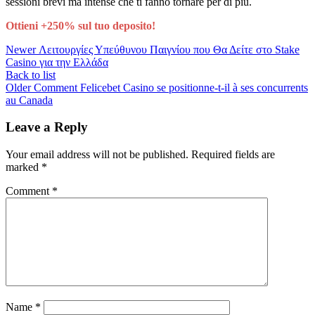
sessioni brevi ma intense che ti fanno tornare per di più.
Ottieni +250% sul tuo deposito!
Newer
Λειτουργίες Υπεύθυνου Παιγνίου που Θα Δείτε στο Stake
Casino για την Ελλάδα
Back to list
Older
Comment Felicebet Casino se positionne-t-il à ses concurrents
au Canada
Leave a Reply
Your email address will not be published.
Required fields are
marked
*
Comment
*
Name
*