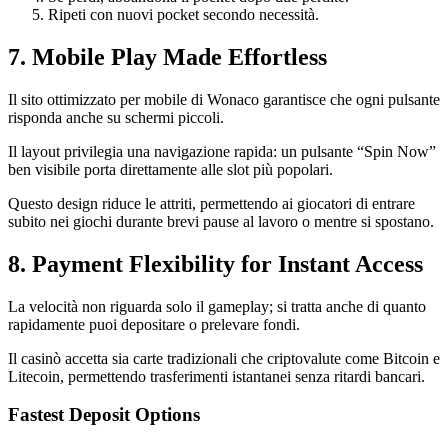
Ripeti con nuovi pocket secondo necessità.
7. Mobile Play Made Effortless
Il sito ottimizzato per mobile di Wonaco garantisce che ogni pulsante
risponda anche su schermi piccoli.
Il layout privilegia una navigazione rapida: un pulsante “Spin Now”
ben visibile porta direttamente alle slot più popolari.
Questo design riduce le attriti, permettendo ai giocatori di entrare
subito nei giochi durante brevi pause al lavoro o mentre si spostano.
8. Payment Flexibility for Instant Access
La velocità non riguarda solo il gameplay; si tratta anche di quanto
rapidamente puoi depositare o prelevare fondi.
Il casinò accetta sia carte tradizionali che criptovalute come Bitcoin e
Litecoin, permettendo trasferimenti istantanei senza ritardi bancari.
Fastest Deposit Options