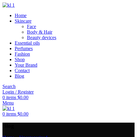
Home
Skincare
Face
Body & Hair
Beauty devices
Essential oils
Perfumes
Fashion
Shop
Your Brand
Contact
Blog
Search
Login / Register
0
items
$
0.00
Menu
0
items
$
0.00
Blog