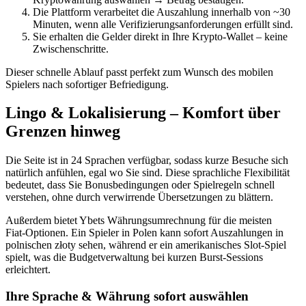
Die Plattform verarbeitet die Auszahlung innerhalb von ~30
Minuten, wenn alle Verifizierungsanforderungen erfüllt sind.
Sie erhalten die Gelder direkt in Ihre Krypto‑Wallet – keine
Zwischenschritte.
Dieser schnelle Ablauf passt perfekt zum Wunsch des mobilen
Spielers nach sofortiger Befriedigung.
Lingo & Lokalisierung – Komfort über
Grenzen hinweg
Die Seite ist in 24 Sprachen verfügbar, sodass kurze Besuche sich
natürlich anfühlen, egal wo Sie sind. Diese sprachliche Flexibilität
bedeutet, dass Sie Bonusbedingungen oder Spielregeln schnell
verstehen, ohne durch verwirrende Übersetzungen zu blättern.
Außerdem bietet Ybets Währungsumrechnung für die meisten
Fiat‑Optionen. Ein Spieler in Polen kann sofort Auszahlungen in
polnischen złoty sehen, während er ein amerikanisches Slot‑Spiel
spielt, was die Budgetverwaltung bei kurzen Burst‑Sessions
erleichtert.
Ihre Sprache & Währung sofort auswählen