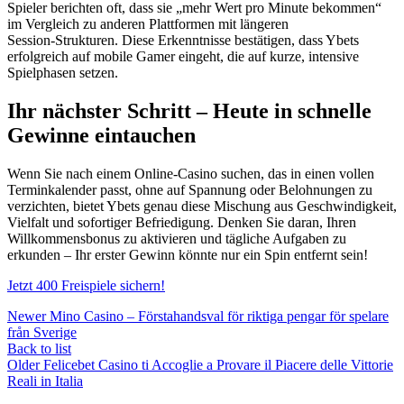
Spieler berichten oft, dass sie „mehr Wert pro Minute bekommen“
im Vergleich zu anderen Plattformen mit längeren
Session‑Strukturen. Diese Erkenntnisse bestätigen, dass Ybets
erfolgreich auf mobile Gamer eingeht, die auf kurze, intensive
Spielphasen setzen.
Ihr nächster Schritt – Heute in schnelle
Gewinne eintauchen
Wenn Sie nach einem Online‑Casino suchen, das in einen vollen
Terminkalender passt, ohne auf Spannung oder Belohnungen zu
verzichten, bietet Ybets genau diese Mischung aus Geschwindigkeit,
Vielfalt und sofortiger Befriedigung. Denken Sie daran, Ihren
Willkommensbonus zu aktivieren und tägliche Aufgaben zu
erkunden – Ihr erster Gewinn könnte nur ein Spin entfernt sein!
Jetzt 400 Freispiele sichern!
Newer
Mino Casino – Förstahandsval för riktiga pengar för spelare
från Sverige
Back to list
Older
Felicebet Casino ti Accoglie a Provare il Piacere delle Vittorie
Reali in Italia