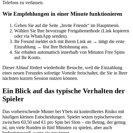
Telefons zu verlassen.
Wie Empfehlungen in einer Minute funktionieren
Gehen Sie auf die Seite „Invite Friends“ im Hauptmenü.
Wählen Sie Ihre bevorzugte Freigabemethode (Link kopieren
oder via WhatsApp senden).
Ihr Freund meldet sich mit Ihrem Link an → tätigt die erste
Einzahlung → löst Ihre Belohnung aus.
Sie erhalten automatisch innerhalb von Minuten Free Spins
auf Ihr Konto.
Dieser Ablauf fördert wiederholte Besuche, weil die Einzahlung
eines neuen Freundes sofortige Vorteile freischaltet, die Sie in Ihrer
nächsten kurzen Session nutzen können.
Ein Blick auf das typische Verhalten der
Spieler
Das vorherrschende Muster bei Ybets ist kontrolliertes Risiko mit
häufigen kleinen Entscheidungen. Spieler setzen typischerweise
zwischen €0,50 und €1 pro Spin bei Slots – ein Betrag, der genug
ist, um viele Runden in fünf Minuten zu spielen, aber auch
bedeutungsvoll, wenn sie gewinnen.